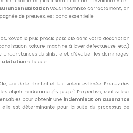
 sera solide et plus il sera facile de convaincre votre
surance habitation
vous indemnise correctement, en
pagnée de preuves, est donc essentielle.
ntes. Soyez le plus précis possible dans votre description
canalisation, toiture, machine à laver défectueuse, etc.)
les circonstances du sinistre et d’évaluer les dommages.
 habitation
efficace.
le, leur date d’achat et leur valeur estimée. Prenez des
les objets endommagés jusqu’à l’expertise, sauf si leur
spensables pour obtenir une
indemnisation assurance
r elle est déterminante pour la suite du processus de