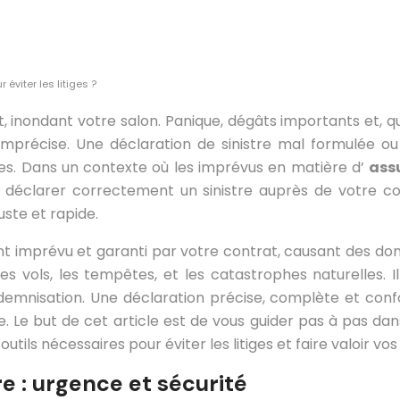
éviter les litiges ?
t, inondant votre salon. Panique, dégâts importants et, 
 imprécise. Une déclaration de sinistre mal formulée 
es. Dans un contexte où les imprévus en matière d’
ass
déclarer correctement un sinistre auprès de votre c
juste et rapide.
t imprévu et garanti par votre contrat, causant des do
 les vols, les tempêtes, et les catastrophes naturelles.
indemnisation. Une déclaration précise, complète et con
e. Le but de cet article est de vous guider pas à pas da
outils nécessaires pour éviter les litiges et faire valoir vo
e : urgence et sécurité