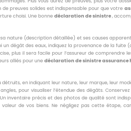
ommages. Plus vous aurez de preuves, plus votre dossier
ion de preuves solides est indispensable pour que votre
as
erture choisi. Une bonne
déclaration de sinistre
, accom
 que sa nature (description détaillée) et ses causes appare
bi un dégât des eaux, indiquez la provenance de la fuite (
cise, plus il sera facile pour l’assureur de comprendre 
leurs alliés pour une
déclaration de sinistre assurance
étruits, en indiquant leur nature, leur marque, leur modè
 angles, pour visualiser l’étendue des dégâts. Conservez 
Un inventaire précis et des photos de qualité sont indi
a valeur de vos biens. Ne négligez pas cette étape, ca