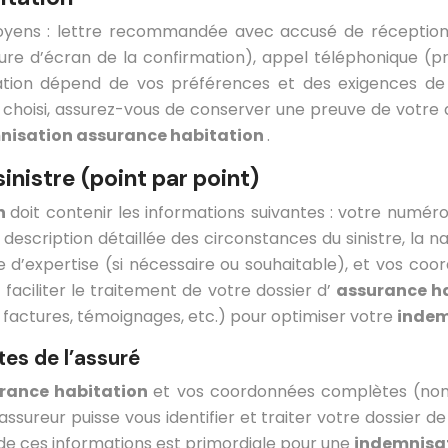
moyens : lettre recommandée avec accusé de réception 
ture d’écran de la confirmation), appel téléphonique (p
ation dépend de vos préférences et des exigences de 
n choisi, assurez-vous de conserver une preuve de votre
nisation assurance habitation
.
inistre (point par point)
on
doit contenir les informations suivantes : votre numé
une description détaillée des circonstances du sinistre, l
expertise (si nécessaire ou souhaitable), et vos coor
faciliter le traitement de votre dossier d’
assurance h
 factures, témoignages, etc.) pour optimiser votre
indem
es de l’assuré
rance habitation
et vos coordonnées complètes (nom
ssureur puisse vous identifier et traiter votre dossier d
e de ces informations est primordiale pour une
indemnisa